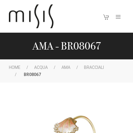
AMA - BR08067
HOME
ACQUA
AMA
BRACCIALI
BR08067