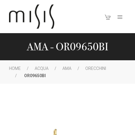
AMA - OR09650BI
HOME
ACQUA
AMA
ORECCHINI
OR09650BI