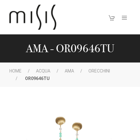
AMA - OR09646TU
HOME
ACQUA
AMA
ORECCHINI
OR09646TU