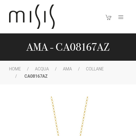
AMA - CA08167AZ
HOME
ACQUA
AMA
COLLANE
CA08167AZ