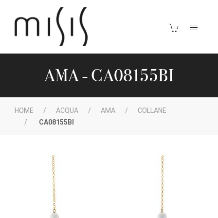
AMA - CA08155BI
HOME
ACQUA
AMA
COLLANE
CA08155BI