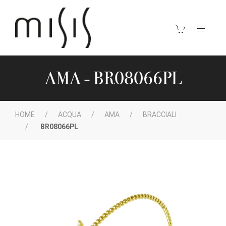
AMA - BR08066PL
HOME
ACQUA
AMA
BRACCIALI
BR08066PL