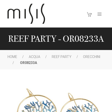
REEF PARTY - OR08233A
HOME
ACQUA
REEF PARTY
ORECCHINI
OR08233A