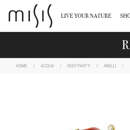
LIVE YOUR NATURE
SH
R
HOME
ACQUA
REEF PARTY
ANELLI