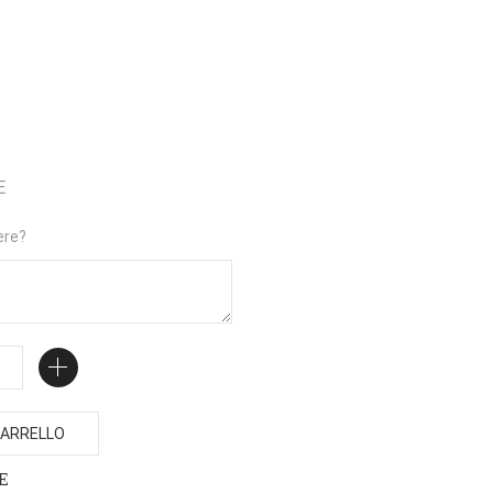
E
ere?
ARRELLO
E