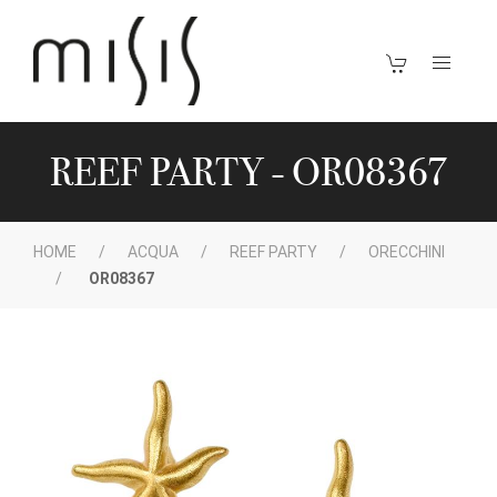
REEF PARTY - OR08367
HOME
ACQUA
REEF PARTY
ORECCHINI
OR08367