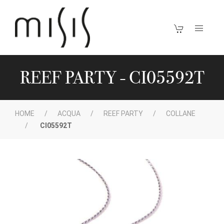
REEF PARTY - CI05592T
HOME
ACQUA
REEF PARTY
COLLANE
CI05592T