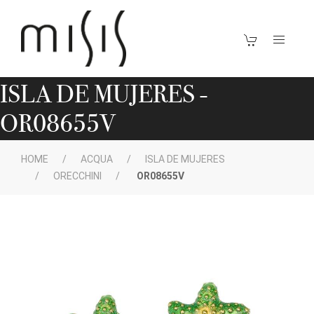
ISLA DE MUJERES -
OR08655V
HOME
ACQUA
ISLA DE MUJERES
ORECCHINI
OR08655V