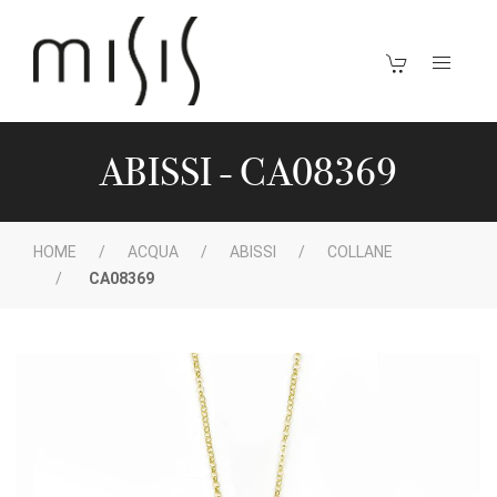
ABISSI - CA08369
HOME
ACQUA
ABISSI
COLLANE
CA08369