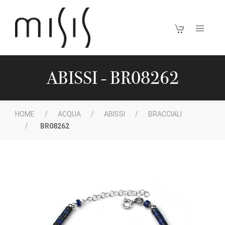
ABISSI - BR08262
HOME
ACQUA
ABISSI
BRACCIALI
BR08262