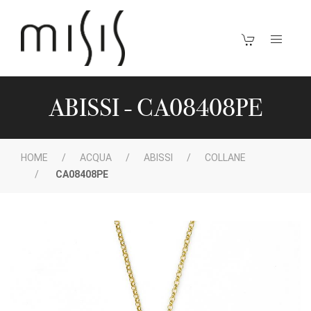
ABISSI - CA08408PE
HOME
ACQUA
ABISSI
COLLANE
CA08408PE