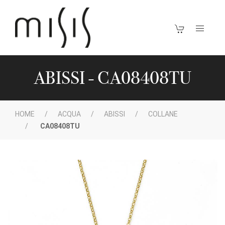
ABISSI - CA08408TU
HOME
ACQUA
ABISSI
COLLANE
CA08408TU