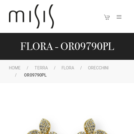
FLORA - OR09790PL
HOME
TERRA
FLORA
ORECCHINI
OR09790PL