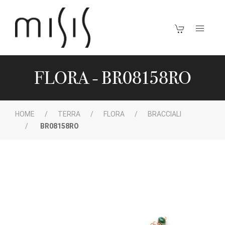
FLORA - BR08158RO
HOME
TERRA
FLORA
BRACCIALI
BR08158RO