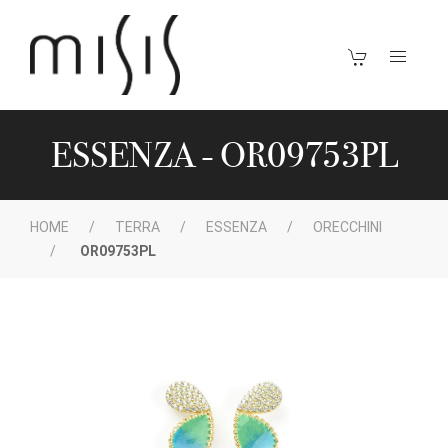
ESSENZA - OR09753PL
HOME
TERRA
ESSENZA
ORECCHINI
OR09753PL