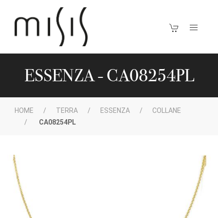
ESSENZA - CA08254PL
HOME
TERRA
ESSENZA
COLLANE
CA08254PL