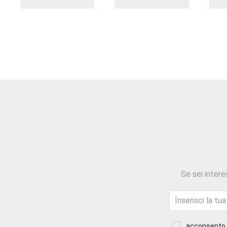
Se sei intere
acconsento a