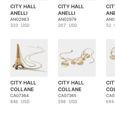
CITY HALL
CITY HALL
CIT
ANELLI
ANELLI
ANE
AN02983
AN02979
AN0
333 USD
207 USD
52 
CITY HALL
CITY HALL
CIT
COLLANE
COLLANE
CO
CA07364
CA07365
CA0
846 USD
598 USD
694