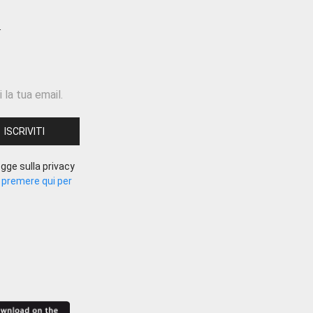
 la tua email.
gge sulla privacy
.
premere qui per