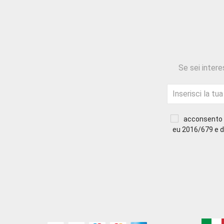
Se sei intere
acconsento a
eu 2016/679 e di