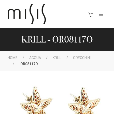
KRILL - OR08117O
HOME
ACQUA
KRILL
ORECCHINI
OR08117O