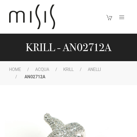
KRILL - AN02712A
HOME
ACQUA
KRILL
ANELLI
AN02712A