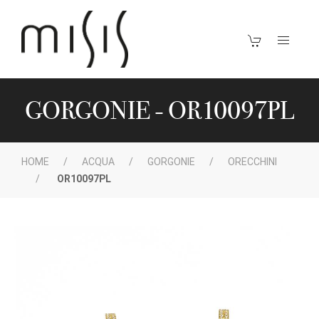
GORGONIE - OR10097PL
HOME
ACQUA
GORGONIE
ORECCHINI
OR10097PL