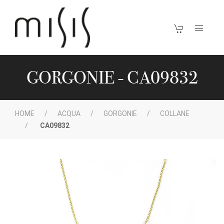
GORGONIE - CA09832
HOME
ACQUA
GORGONIE
COLLANE
CA09832