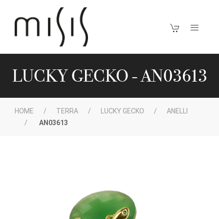
LUCKY GECKO - AN03613
HOME
TERRA
LUCKY GECKO
ANELLI
AN03613