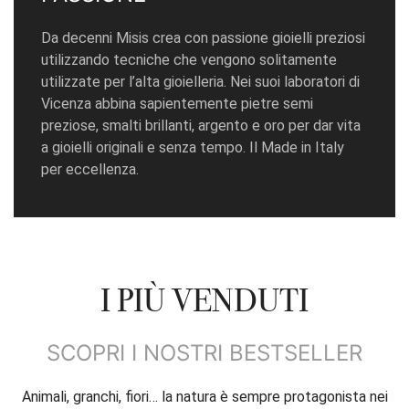
Da decenni Misis crea con passione gioielli preziosi
utilizzando tecniche che vengono solitamente
utilizzate per l’alta gioielleria. Nei suoi laboratori di
Vicenza abbina sapientemente pietre semi
preziose, smalti brillanti, argento e oro per dar vita
a gioielli originali e senza tempo. Il Made in Italy
per eccellenza.
I PIÙ VENDUTI
SCOPRI I NOSTRI BESTSELLER
Animali, granchi, fiori… la natura è sempre protagonista nei