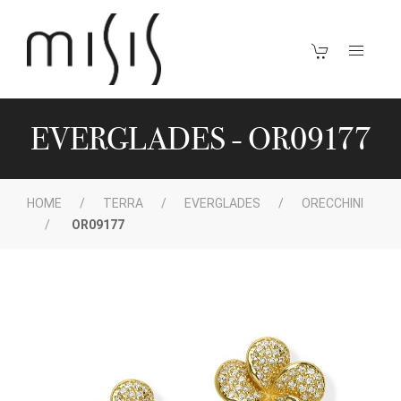
EVERGLADES - OR09177
HOME
TERRA
EVERGLADES
ORECCHINI
OR09177