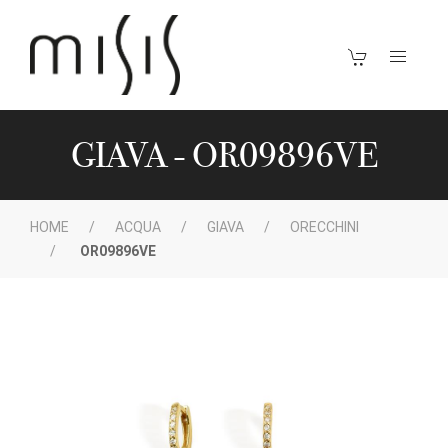
GIAVA - OR09896VE
HOME
ACQUA
GIAVA
ORECCHINI
OR09896VE