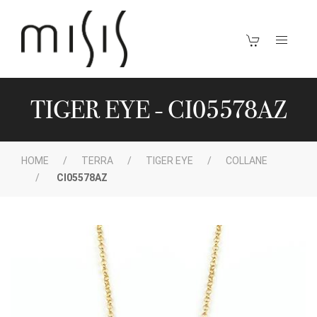
TIGER EYE - CI05578AZ
HOME
TERRA
TIGER EYE
COLLANE
CI05578AZ