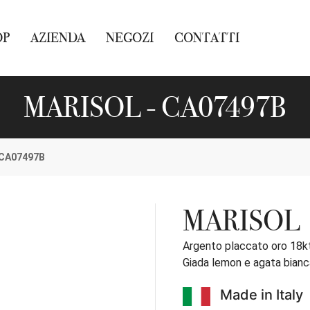
OP
AZIENDA
NEGOZI
CONTATTI
MARISOL - CA07497B
CA07497B
MARISOL
Argento placcato oro 18k
Giada lemon e agata bianc
Made in Italy