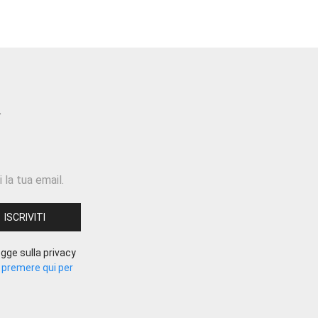
 la tua email.
gge sulla privacy
.
premere qui per