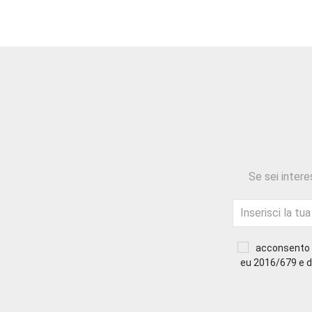
Se sei intere
acconsento a
eu 2016/679 e di