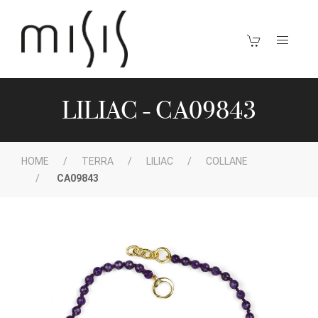
LILIAC - CA09843
HOME
TERRA
LILIAC
COLLANE
CA09843