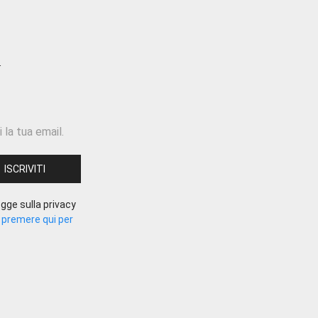
 la tua email.
gge sulla privacy
.
premere qui per