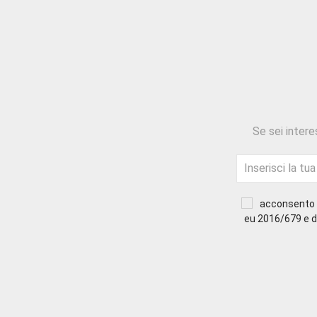
Se sei intere
acconsento a
eu 2016/679 e di