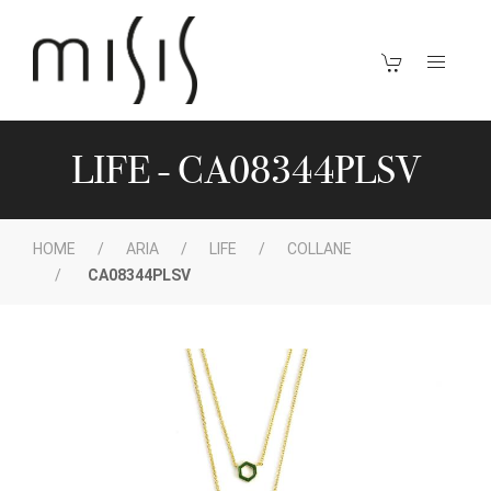
LIFE - CA08344PLSV
HOME
ARIA
LIFE
COLLANE
CA08344PLSV