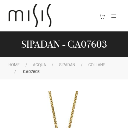
SIPADAN - CA07603
HOME
ACQUA
SIPADAN
COLLANE
CA07603