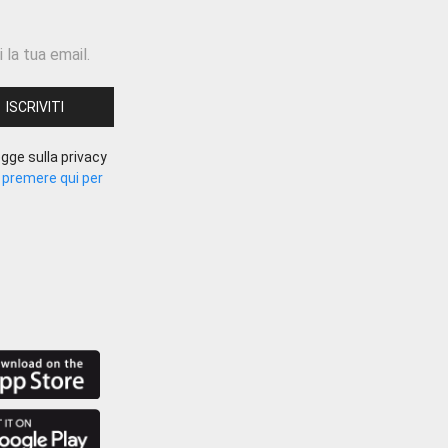
 la tua email.
gge sulla privacy
.
premere qui per