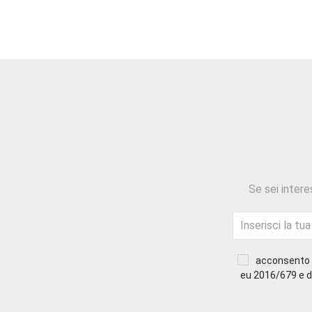
Se sei intere
acconsento a
eu 2016/679 e di