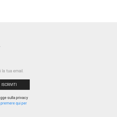
 la tua email.
gge sulla privacy
.
premere qui per