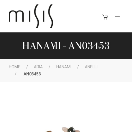
HANAMI - AN03453
HOME
ARIA
HANAMI
ANELLI
AN03453