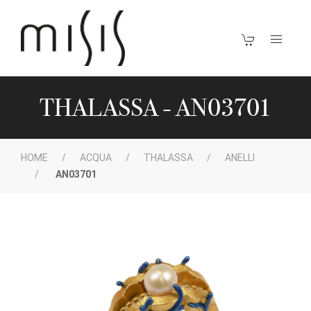
THALASSA - AN03701
HOME
ACQUA
THALASSA
ANELLI
AN03701