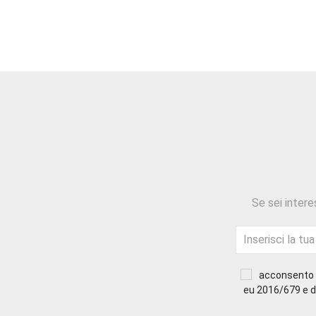
Se sei intere
acconsento a
eu 2016/679 e di